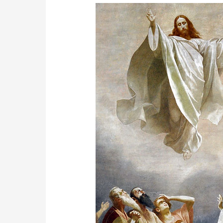
REZANDO
UNIDOS
EN
LA
SOLEMNIDAD
DE
LA
ASCENSIÓN.