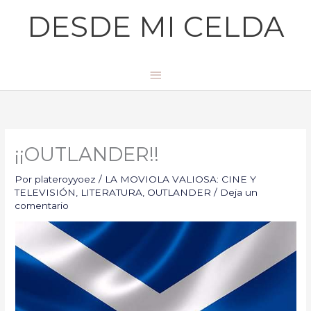
Ir
Menú
DESDE MI CELDA
al
principal
contenido
¡¡OUTLANDER!!
Por
plateroyyoez
/
LA MOVIOLA VALIOSA: CINE Y
TELEVISIÓN
,
LITERATURA
,
OUTLANDER
/
Deja un
comentario