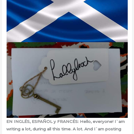
EN INGLÉS, ESPAÑOL y FRANCÉS: Hello, everyone! I`am
writing a lot, during all this time. A lot. And I`am posting