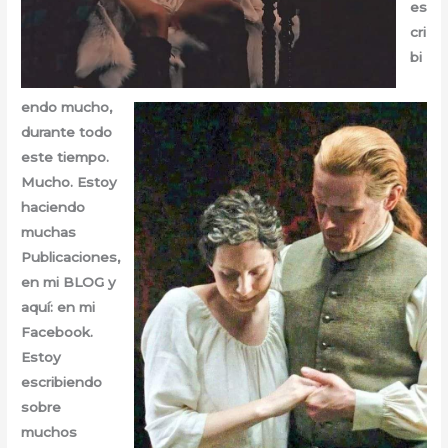
es
cri
bi
endo mucho,
durante todo
este tiempo.
Mucho. Estoy
haciendo
muchas
Publicaciones,
en mi BLOG y
aquí: en mi
Facebook.
Estoy
escribiendo
sobre
muchos