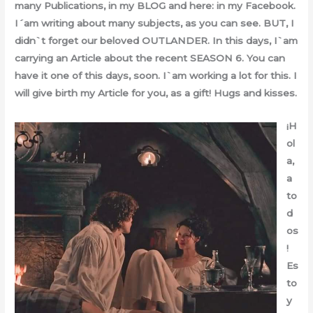
many Publications, in my BLOG and here: in my Facebook.
I´am writing about many subjects, as you can see. BUT, I
didn`t forget our beloved OUTLANDER. In this days, I`am
carrying an Article about the recent SEASON 6. You can
have it one of this days, soon. I`am working a lot for this. I
will give birth my Article for you, as a gift! Hugs and kisses.
¡H
ol
a,
a
to
d
os
!
Es
to
y