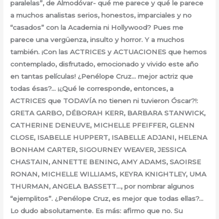
paralelas”, de Almodóvar- qué me parece y qué le parece
a muchos analistas serios, honestos, imparciales y no
“casados” con la Academia ni Hollywood? Pues me
parece una vergüenza, insulto y horror. Y a muchos
también. ¡Con las ACTRICES y ACTUACIONES que hemos
contemplado, disfrutado, emocionado y vivido este año
en tantas películas! ¿Penélope Cruz… mejor actriz que
todas ésas?… ¡¿Qué le corresponde, entonces, a
ACTRICES que TODAVÍA no tienen ni tuvieron Óscar?!:
GRETA GARBO, DÉBORAH KERR, BARBARA STANWICK,
CATHERINE DENEUVE, MICHELLE PFEIFFER, GLENN
CLOSE, ISABELLE HUPPERT, ISABELLE ADJANI, HELENA
BONHAM CARTER, SIGOURNEY WEAVER, JESSICA
CHASTAIN, ANNETTE BENING, AMY ADAMS, SAOIRSE
RONAN, MICHELLE WILLIAMS, KEYRA KNIGHTLEY, UMA
THURMAN, ANGELA BASSETT…, por nombrar algunos
“ejemplitos”. ¿Penélope Cruz, es mejor que todas ellas?…
Lo dudo absolutamente. Es más: afirmo que no. Su