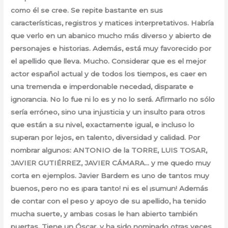
como él se cree. Se repite bastante en sus
características, registros y matices interpretativos. Habría
que verlo en un abanico mucho más diverso y abierto de
personajes e historias. Además, está muy favorecido por
el apellido que lleva. Mucho. Considerar que es el mejor
actor español actual y de todos los tiempos, es caer en
una tremenda e imperdonable necedad, disparate e
ignorancia. No lo fue ni lo es y no lo será. Afirmarlo no sólo
sería erróneo, sino una injusticia y un insulto para otros
que están a su nivel, exactamente igual, e incluso lo
superan por lejos, en talento, diversidad y calidad. Por
nombrar algunos: ANTONIO de la TORRE, LUIS TOSAR,
JAVIER GUTIÉRREZ, JAVIER CÁMARA… y me quedo muy
corta en ejemplos. Javier Bardem es uno de tantos muy
buenos, pero no es ¡para tanto! ni es el ¡sumun! Además
de contar con el peso y apoyo de su apellido, ha tenido
mucha suerte, y ambas cosas le han abierto también
puertas. Tiene un Óscar, y ha sido nominado otras veces