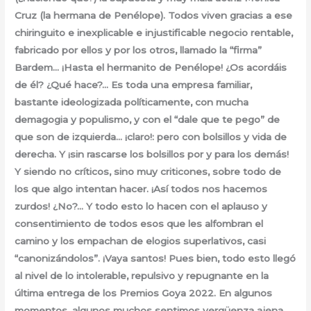
Cruz (la hermana de Penélope). Todos viven gracias a ese
chiringuito e inexplicable e injustificable negocio rentable,
fabricado por ellos y por los otros, llamado la “firma”
Bardem… ¡Hasta el hermanito de Penélope! ¿Os acordáis
de él? ¿Qué hace?… Es toda una empresa familiar,
bastante ideologizada políticamente, con mucha
demagogia y populismo, y con el “dale que te pego” de
que son de izquierda… ¡claro!: pero con bolsillos y vida de
derecha. Y ¡sin rascarse los bolsillos por y para los demás!
Y siendo no críticos, sino muy criticones, sobre todo de
los que algo intentan hacer. ¡Así todos nos hacemos
zurdos! ¿No?… Y todo esto lo hacen con el aplauso y
consentimiento de todos esos que les alfombran el
camino y los empachan de elogios superlativos, casi
“canonizándolos”. ¡Vaya santos! Pues bien, todo esto llegó
al nivel de lo intolerable, repulsivo y repugnante en la
última entrega de los Premios Goya 2022. En algunos
momentos, algunos muchos sentimos vergüenza ajena