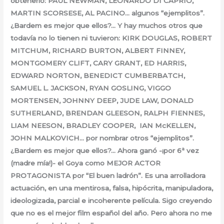
obtenerlo: PAUL NEWMAN, LEONARDO DI CAPRIO,
MARTIN SCORSESE, AL PACINO… algunos “ejemplitos”.
¿Bardem es mejor que ellos?… Y hay muchos otros que
todavía no lo tienen ni tuvieron: KIRK DOUGLAS, ROBERT
MITCHUM, RICHARD BURTON, ALBERT FINNEY,
MONTGOMERY CLIFT, CARY GRANT, ED HARRIS,
EDWARD NORTON, BENEDICT CUMBERBATCH,
SAMUEL L. JACKSON, RYAN GOSLING, VIGGO
MORTENSEN, JOHNNY DEEP, JUDE LAW, DONALD
SUTHERLAND, BRENDAN GLEESON, RALPH FIENNES,
LIAM NEESON, BRADLEY COOPER, IAN McKELLEN,
JOHN MALKOVICH… por nombrar otros “ejemplitos”.
¿Bardem es mejor que ellos?… Ahora ganó -¡por 6ª vez
(madre mía!)- el Goya como MEJOR ACTOR
PROTAGONISTA por “El buen ladrón”. Es una arrolladora
actuación, en una mentirosa, falsa, hipócrita, manipuladora,
ideologizada, parcial e incoherente película. Sigo creyendo
que no es el mejor film español del año. Pero ahora no me