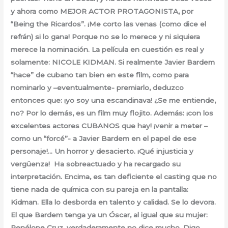
y ahora como MEJOR ACTOR PROTAGONISTA, por
“Being the Ricardos”. ¡Me corto las venas (como dice el
refrán) si lo gana! Porque no se lo merece y ni siquiera
merece la nominación. La película en cuestión es real y
solamente: NICOLE KIDMAN. Si realmente Javier Bardem
“hace” de cubano tan bien en este film, como para
nominarlo y –eventualmente- premiarlo, deduzco
entonces que: ¡yo soy una escandinava! ¿Se me entiende,
no? Por lo demás, es un film muy flojito. Además: ¡con los
excelentes actores CUBANOS que hay! ¡venir a meter –
como un “forcé”- a Javier Bardem en el papel de ese
personaje!… Un horror y desacierto. ¡Qué injusticia y
vergüenza! Ha sobreactuado y ha recargado su
interpretación. Encima, es tan deficiente el casting que no
tiene nada de química con su pareja en la pantalla:
Kidman. Ella lo desborda en talento y calidad. Se lo devora.
El que Bardem tenga ya un Óscar, al igual que su mujer:
Penélope Cruz, verdaderamente no dice mucho. Digo