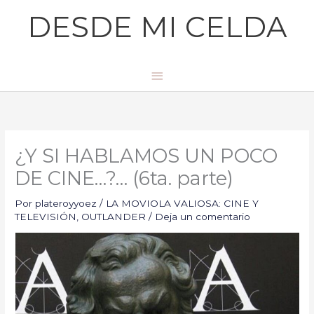
Ir
Menú
DESDE MI CELDA
al
principal
contenido
¿Y SI HABLAMOS UN POCO
DE CINE…?… (6ta. parte)
Por
plateroyyoez
/
LA MOVIOLA VALIOSA: CINE Y
TELEVISIÓN
,
OUTLANDER
/
Deja un comentario