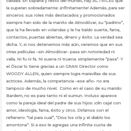
calidad. En España y resto del mundo, hay ACTRICES que
la superan sobradamente: ¡infinitamente! Además, para ser
sinceros: sus roles más destacados y promocionados
siempre han sido de la manito de Almodóvar, su “padrino”,
que la ha llevado en volandas y le ha traído suerte, fama,
contactos, puertas abiertas, dinero y éxito. La verdad sea
dicha. Y, si nos detenemos más aún, veremos que en sus
otras películas –sin Almodóvar- pasa sin notoriedad ni
valía. Ni fu ni fa. Ni suena ni truena: simplemente “pasa”. Y
el Óscar lo tiene gracias a un GRAN Director como
WOODY ALLEN, quien siempre logra maravillas de sus
actrices. Además, la competencia –ese año- no era
tampoco de mucho nivel. Como en el caso de su marido:
Bardem, no es para tanto ni el sumun. Incluso aparece
como la pareja ideal del padre de sus hijos: ¡clin caja! con
amor, ideología, fama, éxito y circo. Diríamos con el
refranero: “tal para cual”, “Dios los cría y el diablo los
amontona”. Si a eso le agregas una infinita cuota de