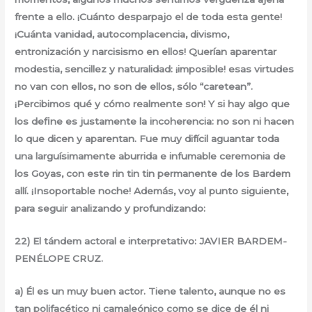
frente a ello. ¡Cuánto desparpajo el de toda esta gente!
¡Cuánta vanidad, autocomplacencia, divismo,
entronización y narcisismo en ellos! Querían aparentar
modestia, sencillez y naturalidad: ¡imposible! esas virtudes
no van con ellos, no son de ellos, sólo “caretean”.
¡Percibimos qué y cómo realmente son! Y si hay algo que
los define es justamente la incoherencia: no son ni hacen
lo que dicen y aparentan. Fue muy difícil aguantar toda
una larguísimamente aburrida e infumable ceremonia de
los Goyas, con este rin tin tin permanente de los Bardem
allí. ¡Insoportable noche! Además, voy al punto siguiente,
para seguir analizando y profundizando:
22) El tándem actoral e interpretativo: JAVIER BARDEM-
PENÉLOPE CRUZ.
a) Él es un muy buen actor. Tiene talento, aunque no es
tan polifacético ni camaleónico como se dice de él ni