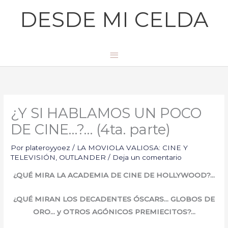
Ir
Menú
DESDE MI CELDA
al
principal
contenido
¿Y SI HABLAMOS UN POCO
DE CINE…?… (4ta. parte)
Por
plateroyyoez
/
LA MOVIOLA VALIOSA: CINE Y
TELEVISIÓN
,
OUTLANDER
/
Deja un comentario
¿QUÉ MIRA LA ACADEMIA DE CINE DE HOLLYWOOD?…
¿QUÉ MIRAN LOS DECADENTES ÓSCARS… GLOBOS DE
ORO… y OTROS AGÓNICOS PREMIECITOS?…