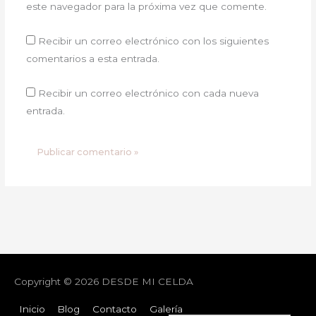
este navegador para la próxima vez que comente.
Recibir un correo electrónico con los siguientes
comentarios a esta entrada.
Recibir un correo electrónico con cada nueva
entrada.
Copyright © 2026
DESDE MI CELDA
Inicio
Blog
Contacto
Galería