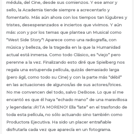
médula, del Cine, desde sus comienzos. Y ese amor y
sello, la Academia tiende siempre a acrecentarlo y
fomentarlo. Más aún ahora con los tiempos tan lúgubres y
tristes, desesperanzados e inciertos que vivimos. Y aún
más: ¡con y por los temas que plantea un Musical como
“West Side Story”! Aparece como una radiografía, con
música y belleza, de la tragedia en la que la Humanidad
actual está inmersa. Como todo Clásico, es “viejo” pero
perenne a la vez. Finalizando esto diré que Spielberg nos
regala una estupenda película, quizás demasiado larga
(pero ágil, como todo su Cine) y con la parte más “débil”
en las actuaciones de algunos/as de sus actores/trices.
No me convencen del todo, salvo DeBose. Lo que sí me
encantó es que él haya “echado mano” de una maravillosa
y legendaria: ¡RITA MORENO! Ella “late” en el trasfondo de
toda esta película, no sólo actuando sino también como
Productora Ejecutiva. Ha sido un placer entrañable
disfrutarla cada vez que aparecía en un fotograma.