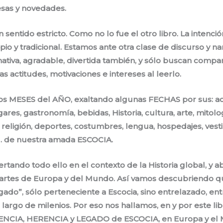
sas y novedades.
 en sentido estricto. Como no lo fue el otro libro. La inten
pio y tradicional. Estamos ante otra clase de discurso y nar
mativa, agradable, divertida también, y sólo buscan compar
 actitudes, motivaciones e intereses al leerlo.
 los MESES del AÑO, exaltando algunas FECHAS por sus: a
gares, gastronomía, bebidas, Historia, cultura, arte, mitol
, religión, deportes, costumbres, lengua, hospedajes, vesti
… de nuestra amada ESCOCIA.
rtando todo ello en el contexto de la Historia global, y a
partes de Europa y del Mundo. Así vamos descubriendo q
gado”, sólo perteneciente a Escocia, sino entrelazado, en
o largo de milenios. Por eso nos hallamos, en y por este li
UENCIA, HERENCIA y LEGADO de ESCOCIA, en Europa y el