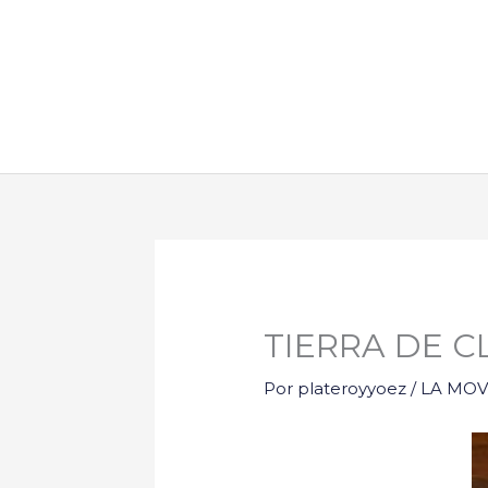
Ir
al
contenido
TIERRA DE C
Por
plateroyyoez
/
LA MOVI