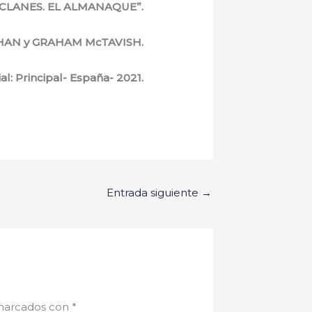
E CLANES. EL ALMANAQUE”.
HAN y GRAHAM McTAVISH.
pal- España- 2021.
Entrada siguiente
→
 marcados con
*