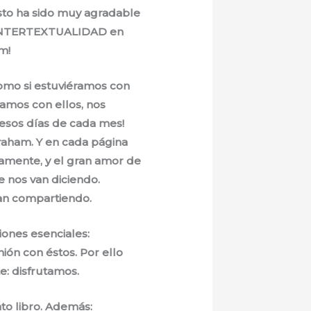
sto ha sido muy agradable
e INTERTEXTUALIDAD en
m!
como si estuviéramos con
ramos con ellos, nos
 esos días de cada mes!
raham. Y en cada página
tuamente, y el gran amor de
ue nos van diciendo.
an compartiendo.
iones esenciales:
ión con éstos. Por ello
: disfrutamos.
ato libro. Además: