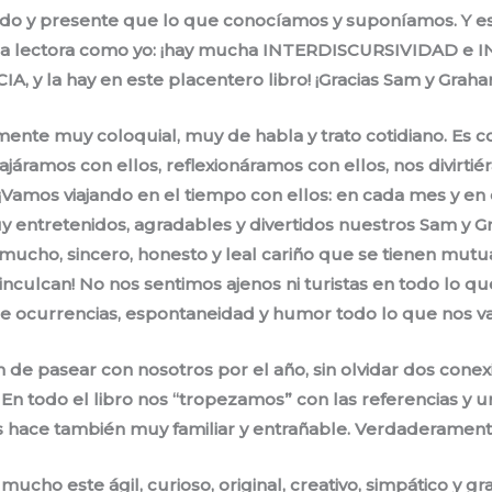
ado y presente que lo que conocíamos y suponíamos. Y e
una lectora como yo: ¡hay mucha INTERDISCURSIVIDAD 
IA, y la hay en este placentero libro! ¡Gracias Sam y Graha
amente muy coloquial, muy de habla y trato cotidiano. Es 
ajáramos con ellos, reflexionáramos con ellos, nos divirtié
Vamos viajando en el tiempo con ellos: en cada mes y en
 entretenidos, agradables y divertidos nuestros Sam y G
el mucho, sincero, honesto y leal cariño que se tienen mu
o inculcan! No nos sentimos ajenos ni turistas en todo lo q
e ocurrencias, espontaneidad y humor todo lo que nos v
de pasear con nosotros por el año, sin olvidar dos conex
 todo el libro nos “tropezamos” con las referencias y un
 hace también muy familiar y entrañable. Verdaderamente
ucho este ágil, curioso, original, creativo, simpático y gr