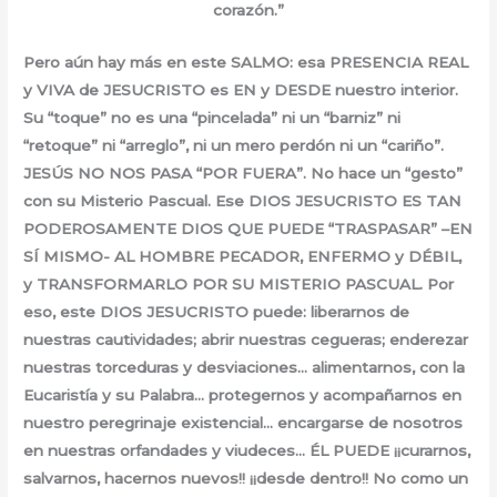
corazón.”
Pero aún hay más en este SALMO: esa PRESENCIA REAL
y VIVA de JESUCRISTO es EN y DESDE nuestro interior.
Su “toque” no es una “pincelada” ni un “barniz” ni
“retoque” ni “arreglo”, ni un mero perdón ni un “cariño”.
JESÚS NO NOS PASA “POR FUERA”. No hace un “gesto”
con su Misterio Pascual. Ese DIOS JESUCRISTO ES TAN
PODEROSAMENTE DIOS QUE PUEDE “TRASPASAR” –EN
SÍ MISMO- AL HOMBRE PECADOR, ENFERMO y DÉBIL,
y TRANSFORMARLO POR SU MISTERIO PASCUAL. Por
eso, este DIOS JESUCRISTO puede: liberarnos de
nuestras cautividades; abrir nuestras cegueras; enderezar
nuestras torceduras y desviaciones… alimentarnos, con la
Eucaristía y su Palabra… protegernos y acompañarnos en
nuestro peregrinaje existencial… encargarse de nosotros
en nuestras orfandades y viudeces… ÉL PUEDE ¡¡curarnos,
salvarnos, hacernos nuevos!! ¡¡desde dentro!! No como un