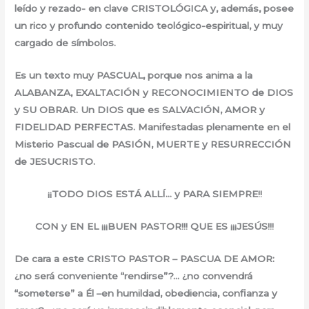
leído y rezado- en clave CRISTOLÓGICA y, además, posee
un rico y profundo contenido teológico-espiritual, y muy
cargado de símbolos.
Es un texto muy PASCUAL, porque nos anima a la
ALABANZA, EXALTACIÓN y RECONOCIMIENTO de DIOS
y SU OBRAR. Un DIOS que es SALVACIÓN, AMOR y
FIDELIDAD PERFECTAS. Manifestadas plenamente en el
Misterio Pascual de PASIÓN, MUERTE y RESURRECCIÓN
de JESUCRISTO.
¡¡TODO DIOS ESTÁ ALLÍ… y PARA SIEMPRE!!
CON y EN EL ¡¡¡BUEN PASTOR!!! QUE ES ¡¡¡JESÚS!!!
De cara a este CRISTO PASTOR – PASCUA DE AMOR:
¿no será conveniente “rendirse”?… ¿no convendrá
“someterse” a Él –en humildad, obediencia, confianza y