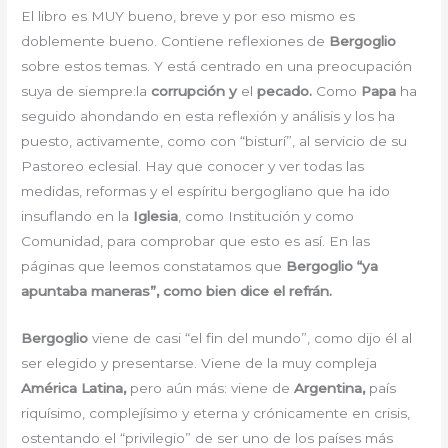
El libro es MUY bueno, breve y por eso mismo es
doblemente bueno. Contiene reflexiones de
Bergoglio
sobre estos temas. Y está centrado en una preocupación
suya de siempre:la
corrupción y
el
pecado.
Como
Papa
ha
seguido ahondando en esta reflexión y análisis y los ha
puesto, activamente, como con “bisturí”, al servicio de su
Pastoreo eclesial. Hay que conocer y ver todas las
medidas, reformas y el espíritu bergogliano que ha ido
insuflando en la
Iglesia
, como Institución y como
Comunidad, para comprobar que esto es así. En las
páginas que leemos constatamos que
Bergoglio “ya
apuntaba maneras”, como bien dice el refrán.
Bergoglio
viene de casi “el fin del mundo”, como dijo él al
ser elegido y presentarse. Viene de la muy compleja
América Latina,
pero aún más: viene de
Argentina,
país
riquísimo, complejísimo y eterna y crónicamente en crisis,
ostentando el “privilegio” de ser uno de los países más