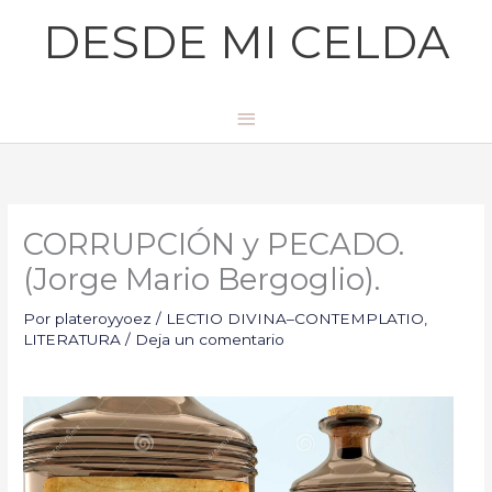
Ir
Menú
DESDE MI CELDA
al
principal
contenido
CORRUPCIÓN y PECADO.
(Jorge Mario Bergoglio).
Por
plateroyyoez
/
LECTIO DIVINA–CONTEMPLATIO
,
LITERATURA
/
Deja un comentario