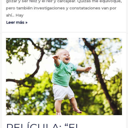
gozar y ser feliz y el reír y carcajear. Quizás me equivoque,
pero también investigaciones y constataciones van por
ahí… Hay
Leer más »
PELÍCULA:
“EL
CENICIENTO”
(1960).
PELÍCULA: “EL