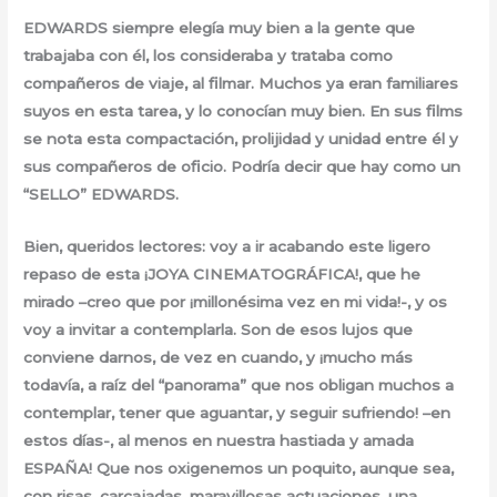
EDWARDS siempre elegía muy bien a la gente que
trabajaba con él, los consideraba y trataba como
compañeros de viaje, al filmar. Muchos ya eran familiares
suyos en esta tarea, y lo conocían muy bien. En sus films
se nota esta compactación, prolijidad y unidad entre él y
sus compañeros de oficio. Podría decir que hay como un
“SELLO” EDWARDS.
Bien, queridos lectores: voy a ir acabando este ligero
repaso de esta ¡JOYA CINEMATOGRÁFICA!, que he
mirado –creo que por ¡millonésima vez en mi vida!-, y os
voy a invitar a contemplarla. Son de esos lujos que
conviene darnos, de vez en cuando, y ¡mucho más
todavía, a raíz del “panorama” que nos obligan muchos a
contemplar, tener que aguantar, y seguir sufriendo! –en
estos días-, al menos en nuestra hastiada y amada
ESPAÑA! Que nos oxigenemos un poquito, aunque sea,
con risas, carcajadas, maravillosas actuaciones, una