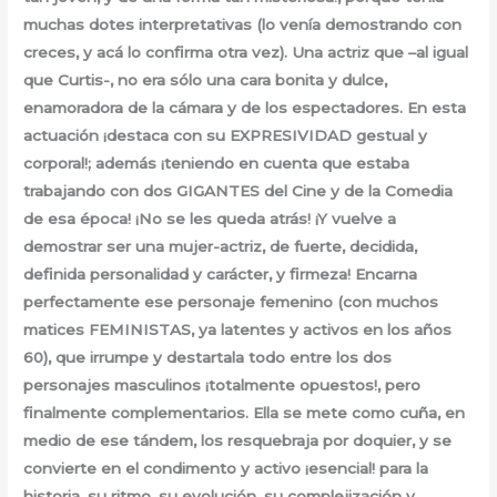
muchas dotes interpretativas (lo venía demostrando con
creces, y acá lo confirma otra vez). Una actriz que –al igual
que Curtis-, no era sólo una cara bonita y dulce,
enamoradora de la cámara y de los espectadores. En esta
actuación ¡destaca con su EXPRESIVIDAD gestual y
corporal!; además ¡teniendo en cuenta que estaba
trabajando con dos GIGANTES del Cine y de la Comedia
de esa época! ¡No se les queda atrás! ¡Y vuelve a
demostrar ser una mujer-actriz, de fuerte, decidida,
definida personalidad y carácter, y firmeza! Encarna
perfectamente ese personaje femenino (con muchos
matices FEMINISTAS, ya latentes y activos en los años
60), que irrumpe y destartala todo entre los dos
personajes masculinos ¡totalmente opuestos!, pero
finalmente complementarios. Ella se mete como cuña, en
medio de ese tándem, los resquebraja por doquier, y se
convierte en el condimento y activo ¡esencial! para la
historia, su ritmo, su evolución, su complejización y