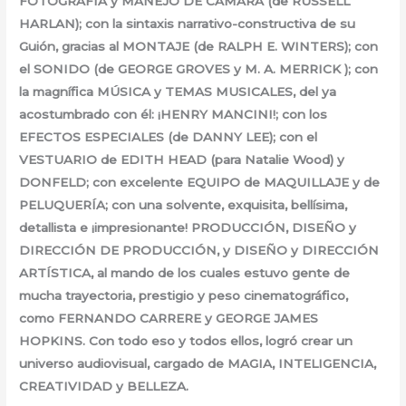
FOTOGRAFÍA y MANEJO DE CÁMARA (de RUSSELL
HARLAN); con la sintaxis narrativo-constructiva de su
Guión, gracias al MONTAJE (de RALPH E. WINTERS); con
el SONIDO (de GEORGE GROVES y M. A. MERRICK ); con
la magnífica MÚSICA y TEMAS MUSICALES, del ya
acostumbrado con él: ¡HENRY MANCINI!; con los
EFECTOS ESPECIALES (de DANNY LEE); con el
VESTUARIO de EDITH HEAD (para Natalie Wood) y
DONFELD; con excelente EQUIPO de MAQUILLAJE y de
PELUQUERÍA; con una solvente, exquisita, bellísima,
detallista e ¡impresionante! PRODUCCIÓN, DISEÑO y
DIRECCIÓN DE PRODUCCIÓN, y DISEÑO y DIRECCIÓN
ARTÍSTICA, al mando de los cuales estuvo gente de
mucha trayectoria, prestigio y peso cinematográfico,
como FERNANDO CARRERE y GEORGE JAMES
HOPKINS. Con todo eso y todos ellos, logró crear un
universo audiovisual, cargado de MAGIA, INTELIGENCIA,
CREATIVIDAD y BELLEZA.