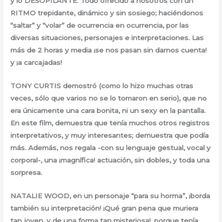
y lo DESOPILANTE. Todo ofrecido a nosotros con un
RITMO trepidante, dinámico y sin sosiego; haciéndonos
“saltar” y “volar” de ocurrencia en ocurrencia, por las
diversas situaciones, personajes e interpretaciones. Las
más de 2 horas y media ¡se nos pasan sin darnos cuenta!
y ¡a carcajadas!
TONY CURTIS demostró (como lo hizo muchas otras
veces, sólo que varios no se lo tomaron en serio), que no
era únicamente una cara bonita, ni un sexy en la pantalla.
En este film, demuestra que tenía muchos otros registros
interpretativos, y muy interesantes; demuestra que podía
más. Además, nos regala -con su lenguaje gestual, vocal y
corporal-, una ¡magnífica! actuación, sin dobles, y toda una
sorpresa.
NATALIE WOOD, en un personaje “para su horma”, ¡borda
también su interpretación! ¡Qué gran pena que muriera
tan joven, y de una forma tan misteriosa!, porque tenía