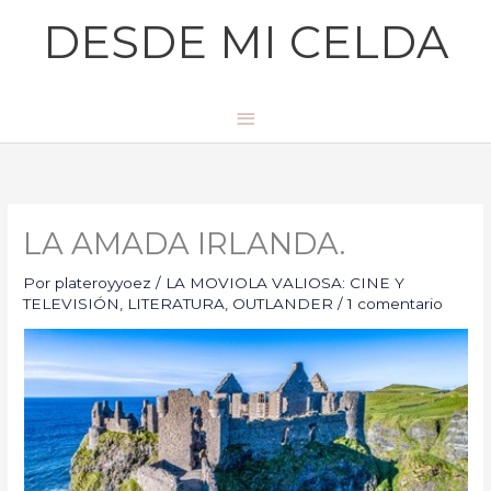
Ir
Menú
DESDE MI CELDA
al
principal
contenido
LA AMADA IRLANDA.
Por
plateroyyoez
/
LA MOVIOLA VALIOSA: CINE Y
TELEVISIÓN
,
LITERATURA
,
OUTLANDER
/
1 comentario