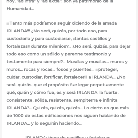
hoy, “ad intra” y “ad extra”: son ya patrimonio de la
Humanidad…
¡¡¡Tanto más podríamos seguir diciendo de la amada
IRLANDA!!! ¿No será, quizás, por todo eso, para
custodiarlo y para custodiarse, ¡¡tantos castillos y
fortalezas!! durante milenios?… ¿No será, quizás, para dejar
todo eso como un sólido y perenne testimonio y
testamento para siempre?… Murallas y murallas… muros y
muros… rocas y rocas… fosos y puentes… ¡¡¡proteger,
cuidar, custodiar, fortificar, fortalecer!!! a IRLANDA… ¿No
será, quizás, que el propósito fue legar perpetuamente
qué, quién y cómo fue, es y será IRLANDA: la fuerte,
consistente, sólida, resistente, sempiterna e infinita
IRLANDA?… Quizás, quizás, quizás… Lo cierto es que más
de 1000 de estas edificaciones nos siguen hablando de
IRLANDA… y lo seguirán haciendo…
IRLANDA: tierra de castillos y fortalezas…