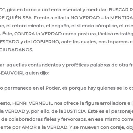
RO”, gira en torno a un tema esencial y medular: BUSCA
DE QUIÉN SEA. Frente a ella: la NO VERDAD = la MENTIR
 el retorcimiento, el engaño, el silencio cómplice, el mied
 Éste, CONTRA la VERDAD como postura, táctica estratégic
ESTADO y del GOBIERNO, ante los cuales, nos topamos 
 CIUDADANOS.
, aquellas contundentes y proféticas palabras de otra fra
AUVOIR!, quien dijo:
ano permanece en el Poder, es porque hay quienes se lo c
esto, HENRI VERNEUIL nos ofrece la figura arrolladora e
a VERDAD y, por ello, de la JUSTICIA. Éste es el persona
e colaboradores fieles y fervorosos, en ese mismo comet
nte por AMOR a la VERDAD. Y se mueven con coraje, objet