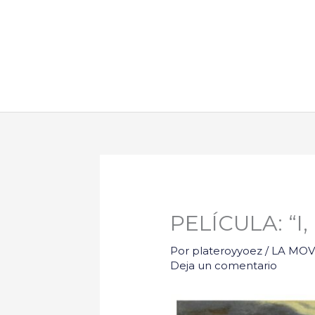
Ir
al
contenido
PELÍCULA: “I,
Por
plateroyyoez
/
LA MOVI
Deja un comentario