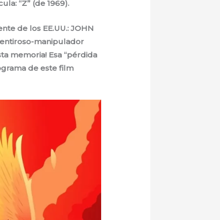
la: “Z” (de 1969).
dente de los EE.UU.: JOHN
mentiroso-manipulador
sta memoria! Esa “pérdida
tograma de este film