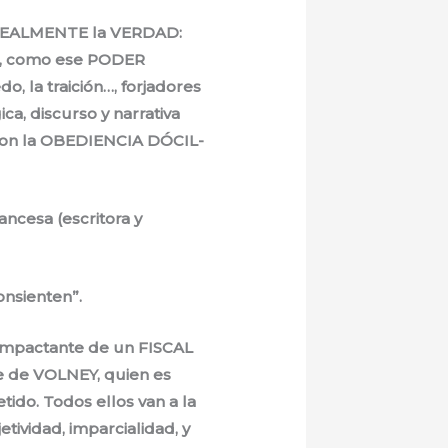
R REALMENTE la VERDAD:
A, como ese PODER
o, la traición…, forjadores
a, discurso y narrativa
con la OBEDIENCIA DÓCIL-
ncesa (escritora y
onsienten”.
 impactante de un FISCAL
je de VOLNEY, quien es
ido. Todos ellos van a la
ividad, imparcialidad, y