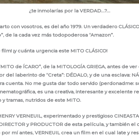
¿te inmolarías por la VERDAD…?…
rto con vosotros, es del año 1979. Un verdadero CLÁSICO
o”, de la cada vez más todopoderosa “Amazon”.
e film! ¡y cuánta urgencia este MITO CLÁSICO!
“MITO de ÍCARO”, de la MITOLOGÍA GRIEGA, antes de ver es
tor del laberinto de “Creta”: DÉDALO, y de una esclava:
ra cuenta. No me gusta dar todo servido (perdonadme: soy
cinematográfica, es una creativa, interesante y excelente r
o y tramas, nutridos de este MITO.
 HENRY VERNEUIL, experimentado y prestigioso CINEASTA
 DIRECTOR y PRODUCTOR de esta película, y también el 
or mí antes, VERNEUIL crea un film en el cual late y resp