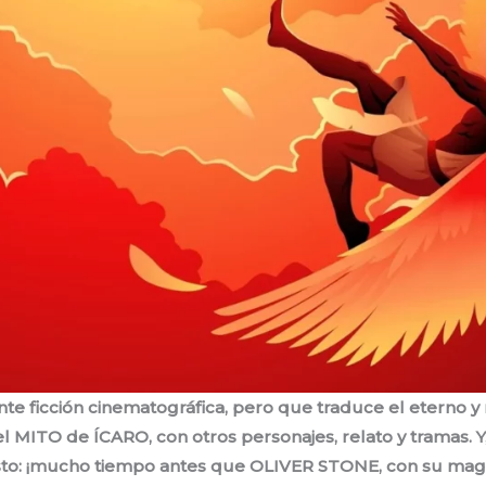
nte ficción cinematográfica, pero que traduce el eterno y
l MITO de ÍCARO, con otros personajes, relato y tramas. 
sto: ¡mucho tiempo antes que OLIVER STONE, con su magis