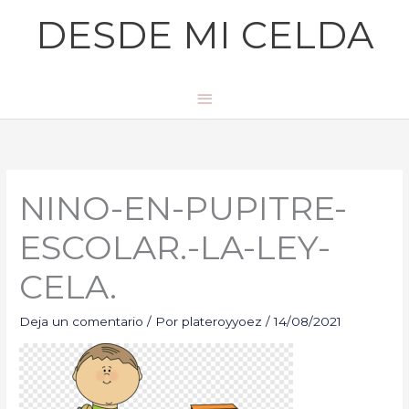
Ir
Menú
DESDE MI CELDA
al
principal
contenido
NINO-EN-PUPITRE-
ESCOLAR.-LA-LEY-
CELA.
Deja un comentario
/ Por
plateroyyoez
/
14/08/2021